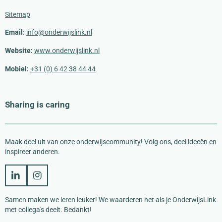
Sitemap
Email:
info@onderwijslink.nl
Website:
www.onderwijslink.nl
Mobiel:
+31 (0) 6 42 38 44 44
Sharing is caring
Maak deel uit van onze onderwijscommunity! Volg ons, deel ideeën en
inspireer anderen.
L
I
i
n
n
s
Samen maken we leren leuker!
We waarderen het als je OnderwijsLink
k
t
met collega's deelt. Bedankt!
e
a