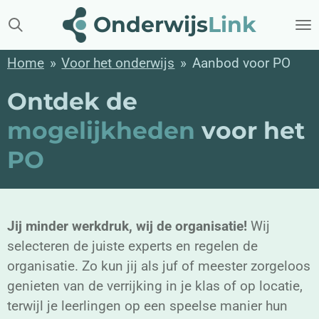
Ga
Onderwijs
Link
direct
naar
Home
»
Voor het onderwijs
»
Aanbod voor PO
de
Ontdek de
hoofdinhoud
mogelijkheden
voor het
PO
Jij minder werkdruk, wij de organisatie!
Wij
selecteren de juiste experts en regelen de
organisatie.
Zo kun jij als juf of meester zorgeloos
genieten van de verrijking in je klas of op locatie,
terwijl je leerlingen op een speelse manier hun