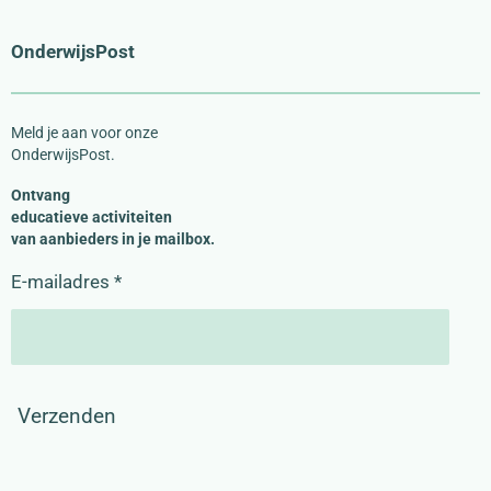
d
g
I
r
OnderwijsPost
n
a
m
Meld je aan voor onze
OnderwijsPost.
Ontvang
educatieve activiteiten
van aanbieders in je mailbox.
E-mailadres *
Verzenden